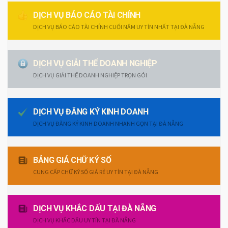
DỊCH VỤ BÁO CÁO TÀI CHÍNH
DỊCH VỤ BÁO CÁO TÀI CHÍNH CUỐI NĂM UY TÍN NHẤT TẠI ĐÀ NẴNG
DỊCH VỤ GIẢI THỂ DOANH NGHIỆP
DỊCH VỤ GIẢI THỂ DOANH NGHIỆP TRỌN GÓI
DỊCH VỤ ĐĂNG KÝ KINH DOANH
DỊCH VỤ ĐĂNG KÝ KINH DOANH NHANH GỌN TẠI ĐÀ NẴNG
BẢNG GIÁ CHỮ KÝ SỐ
CUNG CẤP CHỮ KÝ SỐ GIÁ RẺ UY TÍN TẠI ĐÀ NẴNG
DỊCH VỤ KHẮC DẤU TẠI ĐÀ NẴNG
DỊCH VỤ KHẮC DẤU UY TÍN TẠI ĐÀ NẴNG