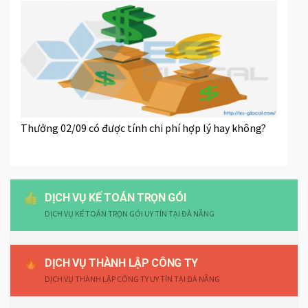
Thưởng 02/09 có được tính chi phí hợp lý hay không?
DỊCH VỤ KẾ TOÁN TRỌN GÓI
DỊCH VỤ KẾ TOÁN TRỌN GÓI UY TÍN TẠI ĐÀ NẴNG
DỊCH VỤ THÀNH LẬP CÔNG TY
DỊCH VỤ THÀNH LẬP CÔNG TY UY TÍN TẠI ĐÀ NẴNG