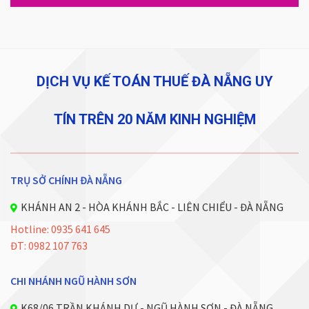
DỊCH VỤ KẾ TOÁN THUẾ ĐÀ NẴNG UY
TÍN TRÊN 20 NĂM KINH NGHIỆM
TRỤ SỞ CHÍNH ĐÀ NẴNG
KHÁNH AN 2 - HÒA KHÁNH BẮC - LIÊN CHIỂU - ĐÀ NẴNG
Hotline: 0935 641 645
ĐT: 0982 107 763
CHI NHÁNH NGŨ HÀNH SƠN
K68/06 TRẦN KHÁNH DƯ - NGŨ HÀNH SƠN - ĐÀ NẴNG